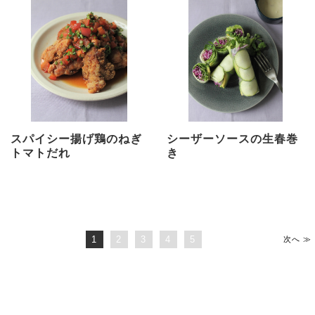
スパイシー揚げ鶏のねぎ
シーザーソースの生春巻
トマトだれ
き
1
2
3
4
5
次へ ≫