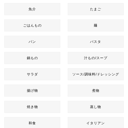
魚介
たまご
ごはんもの
麺
パン
パスタ
鍋もの
汁もの/スープ
サラダ
ソース/調味料/ドレッシング
揚げ物
煮物
焼き物
蒸し物
和食
イタリアン