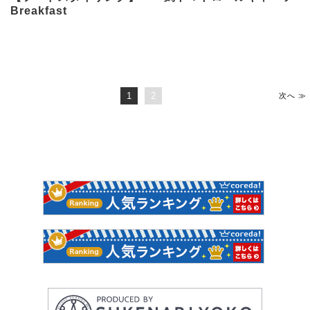
Breakfast
1
2
次へ ≫