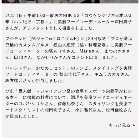
3/31（日）午前1:00～放送のNHK BS『コウケンテツの日本100
年ゴハン紀行～京都～』に美膳フードコーディネーター岸田典子
さんが、アシスタントとして担当をしました。
フジテレビ【関ジャニ∞クロニクルF】3月29日放送「プロが選ぶ
究極のカスタムグルメ！横山大絶賛（秘）料理登場」に美膳フー
ドコーディネーターの荻ありすさん、Marieさん、まつのきささ
ん、EIHIさん、ながせりかさんがコメント出演しました。
パルシステム「おためしセット」のレシピ、スタイリングを美膳
フードコーディネーターの 秋山佳代子さん、キムラカオルさん、
島方端乃さんが担当しました。
ぴあ「巨人飯 ～ジャイアンツ寮の食事とスポーツ栄養学がわか
る本～」に掲載の料理について、調理を美膳フードコーディネー
ターのコバヤシリサさん、佐藤礼奈さん、スタイリングを美膳フ
ードスタイリストの相田明子さん、小川雅代さん、松田佳絵さん
が担当しました。
もっと見る